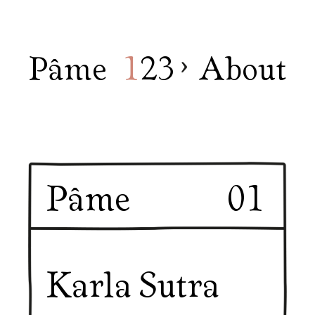
Pâme
1
2
3
About
Pâme
01
Karla Sutra