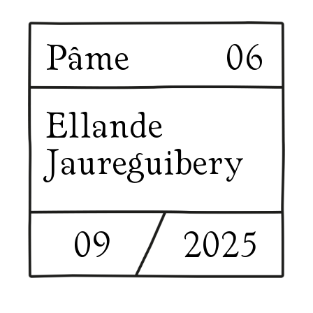
Pâme
06
Ellande
Jaureguibery
09
2025