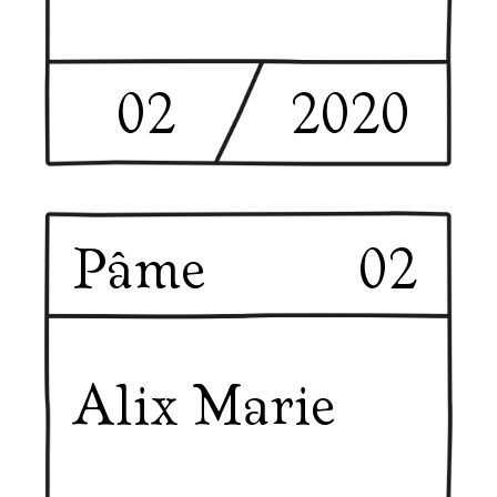
02
2020
Pâme
02
Alix Marie