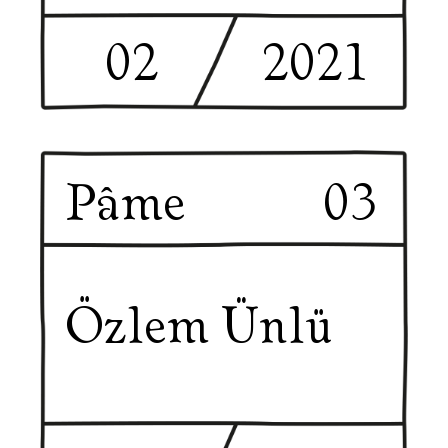
02
2021
Pâme
03
Özlem Ünlü