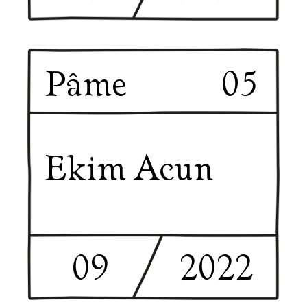
Pâme
05
Ekim Acun
09
2022